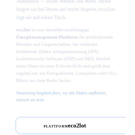
Automatik — sechs Welten, ein Werk. Heute
liegen sie bei Ihnen auf sechs Stapeln. eco2lot
legt sie auf einen Tisch.
eco2lot
ist eine hersteller-unabhängige
Energiemanagement-Plattform
für produzierende
Betriebe und Liegenschaften. Sie verbindet
bestehende Zähler, Anlagensteuerung (SPS),
kaufmännische Software (ERP) und
MES
, bündelt
deren Daten in einer Echtzeit-Sicht und greift dort
regelnd ein, wo Energiekosten, Lastspitzen oder CO₂-
Bilanz aus dem Ruder laufen.
Steuerung beginnt dort, wo die Daten aufhören,
einzeln zu sein.
eco2lot
PLATTFORM
ein Cockpit