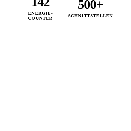
142
500+
ENERGIE-
SCHNITTSTELLEN
COUNTER
in 15 Jahren integriert
über alle Medien
Stand my.eco2web.de · v4.4.2 — gewachsene Plattform-Reife,
nicht Marketing-Versprechen.
HERSTELLER, DIE HEUTE SCHON LAUFEN — AUSWAHL:
Janitza
Wago
Kamstrup
Siemens
Landis+Gyr
SMA
ABB
Beckhoff
Phoenix Contact
Fronius
Viessmann
MOXA