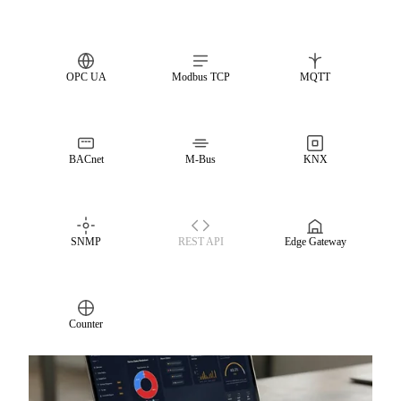
OPC UA
Modbus TCP
MQTT
BACnet
M-Bus
KNX
SNMP
REST API
Edge Gateway
Counter