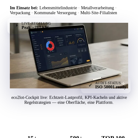
Im Einsatz bei:
Lebensmittelindustrie · Metallverarbeitung ·
Verpackung · Kommunale Versorgung · Multi-Site-Filialisten
LIVE-REGELUNG
⚡
Peak −217 kW
AUDIT-STATUS
✓
ISO 50001 ready
eco2lot-Cockpit live: Echtzeit-Lastprofil, KPI-Kacheln und aktive
Regelstrategien — eine Oberfläche, eine Plattform.
15+
500+
TOP 100