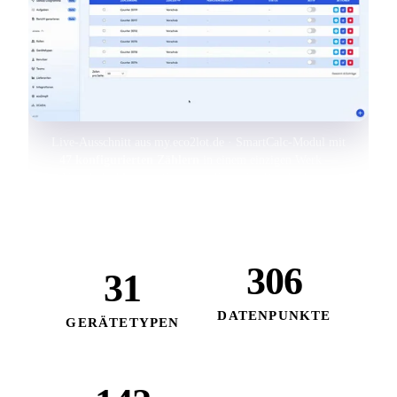
Live-Ausschnitt aus my.eco2lot.de · SmartCalc-Modul mit
47 konfigurierten Zählern
in einem einzigen Werk —
Vorschub, Mengen, Summen, Formeln, Durchschnitte.
Sidebar zeigt das vollständige Modul-Set.
306
31
DATENPUNKTE
GERÄTETYPEN
vordefiniert, sofort
unterschiedlicher Hersteller
verfügbar