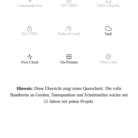
Lastmanagement
ISO 50001
EnEfG-Reports
ISO 27001
Rollen & Audit
SaaS
Own Cloud
On-Premise
White-Label
Hinweis:
Diese Übersicht zeigt einen Querschnitt. Die volle
Bandbreite an Geräten, Datenpunkten und Schnittstellen wächst seit
15 Jahren mit jedem Projekt.