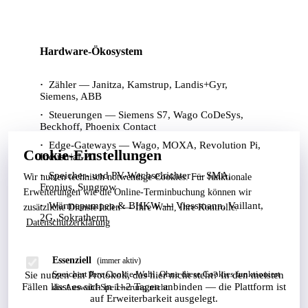
Hardware-Ökosystem
Zähler — Janitza, Kamstrup, Landis+Gyr,
Siemens, ABB
Steuerungen — Siemens S7, Wago CoDeSys,
Beckhoff, Phoenix Contact
Edge-Gateways — Wago, MOXA, Revolution Pi,
Cookie-Einstellungen
Industrial-PC
Speicher- und PV-Wechselrichter — SMA,
Wir nutzen technisch notwendige Cookies. Für funktionale
Fronius, Sungrow
Erweiterungen wie die Online-Terminbuchung können wir
Wärmepumpen & BHKW — Viessmann, Vaillant,
zusätzliche Dienste laden — Ihre Wahl, Ihre Kontrolle.
2G, Sokratherm
Datenschutzerklärung
Essenziell
(immer aktiv)
Speichert Ihre Cookie-Wahl. Ohne diese Cookies funktioniert
Sie nutzen ein Protokoll, das hier nicht steht? In den meisten
Fällen lässt es sich in 1–2 Tagen anbinden — die Plattform ist
die Auswahl-Speicherung nicht.
auf Erweiterbarkeit ausgelegt.