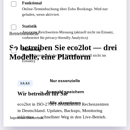
Funktional
Online-Terminbuchung über Zoho Bookings. Wird nur
geladen, wenn aktiviert.
Statistik
Anonyme Reichweiten-Messung (aktuell nicht im Einsatz,
Betriebsmodelle
vorbereitet für privacy-friendly Analytics).
So betreiben Sie eco2lot — drei
Marketing
Modelle, eine Plattform
Personalisierte Inhalte und Werbung (aktuell nicht im
Einsatz).
Nur essenzielle
SAAS
Auswahl speichern
Wir betreiben für Sie
Alle akzeptieren
eco2lot in ISO-27001-zertifizierten Rechenzentren
in Deutschland. Updates, Backups, Monitoring
inklusive — schnellster Weg in den Live-Betrieb.
Impressum
·
Datenschutz