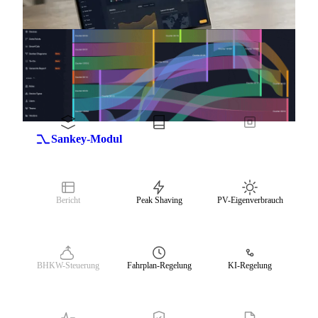
Live-Cockpit
SmartCalc
Schichtbuch
Aufgaben
Sankey-Modul
Bericht
Peak Shaving
PV-Eigenverbrauch
BHKW-Steuerung
Fahrplan-Regelung
KI-Regelung