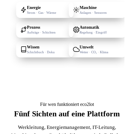
Energie
Maschine
Strom · Gas · Wärme
Anlagen · Sensoren
Prozess
Automatik
Aufträge · Schichten
Regelung · Eingriff
Wissen
Umwelt
Schichtbuch · Doku
Wetter · CO₂ · Klima
Für wen funktioniert eco2lot
Fünf Sichten auf
eine Plattform
Werkleitung, Energiemanagement, IT-Leitung,