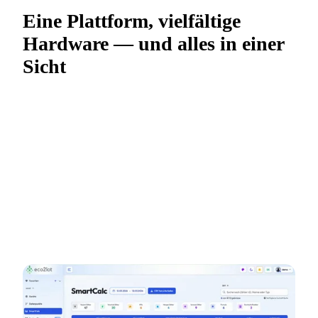
Eine Plattform, vielfältige
Hardware —
und alles in einer
Sicht
In Ihrem Werk laufen Geräte vieler Hersteller — jedes
mit eigenem Protokoll, eigener Logik, eigenen
Begriffen. eco2lot bringt sie in ein gemeinsames
Modell: gleiche Begriffe, gleiche Einheiten, gleiche
Zeitstempel — egal ob der Wert aus einem Janitza-
Zähler, einem Wago-Controller oder einem Kamstrup-
Wärmemengenzähler kommt.