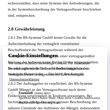
sicherzustellen, dass seine Systeme den Anforderungen, die
in der Systembeschreibung der Vertragssoftware beschrieben
sind, entsprechen.
2.8 Gewährleistung
2.8.1 Die BS-Systeme GmbH leistet Gewähr für die
Aufrechterhaltung der vertraglich vereinbarten
Beschaffenheit der Vertragssoftware während der
Cookie-Einstellungen
Vertragslaufzeit sowie dafür, dass einer vertragsgemäßen
Nutzung der Software keine Rechte Dritter entgegenstehen.
Wir nutzen technisch notwendige Cookies. Für funktionale
Sie wird auftretende Sach- und Rechtsmängel an der
Erweiterungen wie die Online-Terminbuchung können wir
zusätzliche Dienste laden — Ihre Wahl, Ihre Kontrolle.
Vertragssoftware in angemessener Zeit beseitigen.
Datenschutzerklärung
2.8.2 Der Auftraggeber ist verpflichtet, der BS-Systeme
GmbH Mängel an der Vertragssoftware nach deren
Essenziell
(immer aktiv)
Entdeckung unverzüglich in Textform anzuzeigen. Bei
Speichert Ihre Cookie-Wahl. Ohne diese Cookies funktioniert
Sachmängeln erfolgt dies unter genauer Beschreibung der
die Auswahl-Speicherung nicht.
näheren Umstände des Auftretens der Mängel, insbesondere