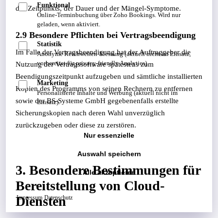
Funktional
des Zeitpunkts, der Dauer und der Mängel-Symptome.
Online-Terminbuchung über Zoho Bookings. Wird nur
geladen, wenn aktiviert.
2.9 Besondere Pflichten bei Vertragsbeendigung
Statistik
Im Falle der Vertragsbeendigung hat der Auftraggeber die
Anonyme Reichweiten-Messung (aktuell nicht im Einsatz,
vorbereitet für privacy-friendly Analytics).
Nutzung der Vertragssoftware spätestens zum
Beendigungszeitpunkt aufzugeben und sämtliche installierten
Marketing
Kopien des Programms von seinen Rechnern zu entfernen
Personalisierte Inhalte und Werbung (aktuell nicht im
sowie der BS-Systeme GmbH gegebenenfalls erstellte
Einsatz).
Sicherungskopien nach deren Wahl unverzüglich
zurückzugeben oder diese zu zerstören.
Nur essenzielle
Auswahl speichern
3. Besondere Bestimmungen für
Alle akzeptieren
Bereitstellung von Cloud-
Diensten
Impressum
·
Datenschutz