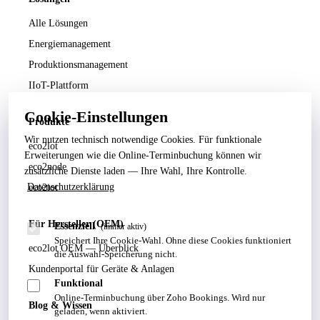
Alle Lösungen
Energiemanagement
Produktionsmanagement
IIoT-Plattform
Cookie-Einstellungen
Produkte
Wir nutzen technisch notwendige Cookies. Für funktionale
eco2lot
Erweiterungen wie die Online-Terminbuchung können wir
eco2node
zusätzliche Dienste laden — Ihre Wahl, Ihre Kontrolle.
Datenschutzerklärung
eco2iot
Für Hersteller (OEM)
Essenziell
(immer aktiv)
Speichert Ihre Cookie-Wahl. Ohne diese Cookies funktioniert
eco2lot OEM — Überblick
die Auswahl-Speicherung nicht.
Kundenportal für Geräte & Anlagen
Funktional
Online-Terminbuchung über Zoho Bookings. Wird nur
Blog & Wissen
geladen, wenn aktiviert.