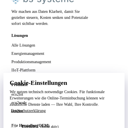
Wir machen aus Daten Klarheit, damit Sie
gezielter steuern, Kosten senken und Potenziale
sofort sichtbar werden.
Lösungen
Alle Lösungen
Energiemanagement
Produktionsmanagement
IIoT-Plattform
Cookie-Einstellungen
Produkte
Wir nutzen technisch notwendige Cookies. Für funktionale
eco2lot
Erweiterungen wie die Online-Terminbuchung können wir
eco2node
zusätzliche Dienste laden — Ihre Wahl, Ihre Kontrolle.
Datenschutzerklärung
eco2iot
Für Hersteller (OEM)
Essenziell
(immer aktiv)