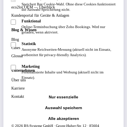
Speichert Ihre Cookie-Wahl. Ohne diese Cookies funktioniert
eco2lot OEM — Überblick
die Auswahl-Speicherung nicht.
Kundenportal für Geräte & Anlagen
Funktional
Online-Terminbuchung über Zoho Bookings. Wird nur
Blog & Wissen
geladen, wenn aktiviert.
Blog
Statistik
Cases
Anonyme Reichweiten-Messung (aktuell nicht im Einsatz,
vorbereitet für privacy-friendly Analytics).
Glossar
Marketing
Unternehmen
Personalisierte Inhalte und Werbung (aktuell nicht im
Einsatz).
Über uns
Karriere
Kontakt
Nur essenzielle
Auswahl speichern
Alle akzeptieren
© 2026 BS-Systeme GmbH · Georg-Huber-Str. 12 · 85604